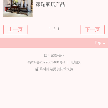
家瑞家居产品
Top
四川家瑞物业
蜀ICP备2022003460号-1
|
电脑版
凡科建站提供技术支持